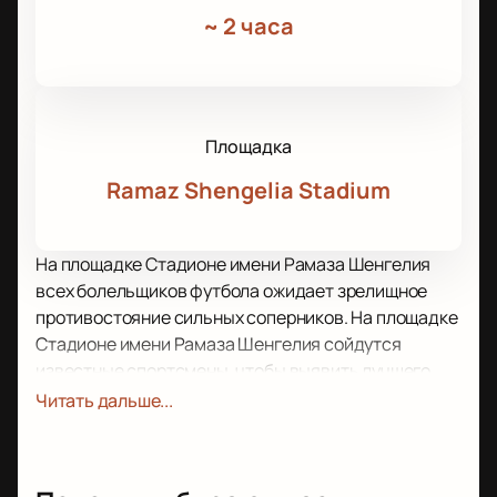
~
2 часа
Площадка
Ramaz Shengelia Stadium
На площадке Стадионе имени Рамаза Шенгелия
всех болельщиков футбола ожидает зрелищное
противостояние сильных соперников. На площадке
Стадионе имени Рамаза Шенгелия сойдутся
известные спортсмены, чтобы выявить лучшего
среди лучших!
Читать дальше...
Вас ожидают несколько часов напряженного,
захватывающего противостояния соперников,
каждый из которых не намерен уступать другому.