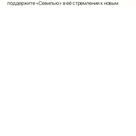
поддержите «Севилью» в её стремлении к новым
вершинам.
ЛИГА ЕВРОПЫ УЕФА
Матчи и билеты
Новости
О турнире
О нас
Оплата и доставка