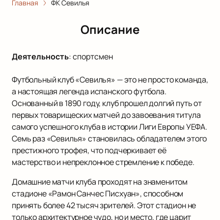
Главная
ФК Севилья
Описание
Деятельность
:
спортсмен
Футбольный клуб «Севилья» — это не просто команда,
а настоящая легенда испанского футбола.
Основанный в 1890 году, клуб прошел долгий путь от
первых товарищеских матчей до завоевания титула
самого успешного клуба в истории Лиги Европы УЕФА.
Семь раз «Севилья» становилась обладателем этого
престижного трофея, что подчеркивает её
мастерство и непреклонное стремление к победе.
Домашние матчи клуба проходят на знаменитом
стадионе «Рамон Санчес Писхуан», способном
принять более 42 тысяч зрителей. Этот стадион не
только архитектурное чудо, но и место, где царит