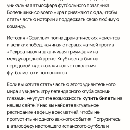
уникальная атмосфера футбольного праздника.
Болельщики со всего мира приезжают сюда, чтобы
стать частью истории и поддержать свою любимую
команду.
История «Севильи» полна драматических моментов
и великих побед, начиная с первых матчей против
«Рекреативо» и заканчивая триумфами на
международной арене. Клуб всегда был на
передовой, вдохновляя новые поколения
футболистов и поклонников.
Если вы хотите стать частью этого удивительного
мира и увидеть игру легендарного клуба своими
глазами, не упустите возможность
купить билеты
на
нашем сайте. У нас вы найдете актуальное
расписание и афишу всех матчей, чтобы не
пропустить ни одного важного события. Погрузитесь
в атмосферу настоящего испанского футбола и