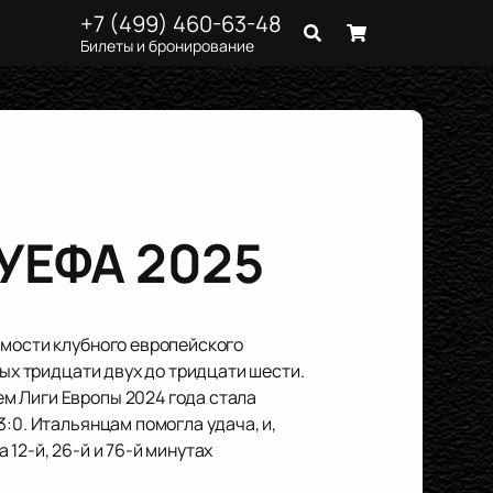
+7 (499) 460-63-48
Билеты и бронирование
 УЕФА 2025
имости клубного европейского
ных тридцати двух до тридцати шести.
м Лиги Европы 2024 года стала
:0. Итальянцам помогла удача, и,
12-й, 26-й и 76-й минутах