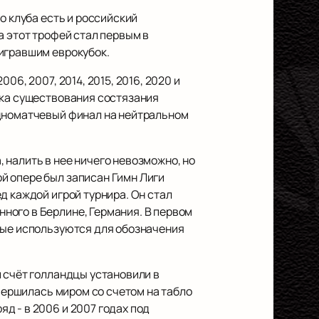
о клуба есть и российский
а этот трофей стал первым в
ыигравшим еврокубок.
6, 2007, 2014, 2015, 2016, 2020 и
ека существования состязания
одноматчевый финал на нейтральном
 налить в нее ничего невозможно, но
й опере был записан Гимн Лиги
д каждой игрой турнира. Он стал
ного в Берлине, Германия. В первом
рые используются для обозначения
 счёт голландцы установили в
авершилась миром со счетом на табло
д - в 2006 и 2007 годах под