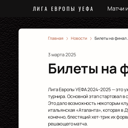
Матчи 
ЛИГА ЕВРОПЫ УЕФА
Главная
Новости
Билеты на финал
3 марта 2025
Билеты на 
Лига Европы УЕФА 2024–2025 — это у
турнира. Основной этап стартовал в 
Это дало возможность некоторым клу
итальянская «Аталанта», которая в Д
конечно, блестящий хет-трик их форв
решающего матча.