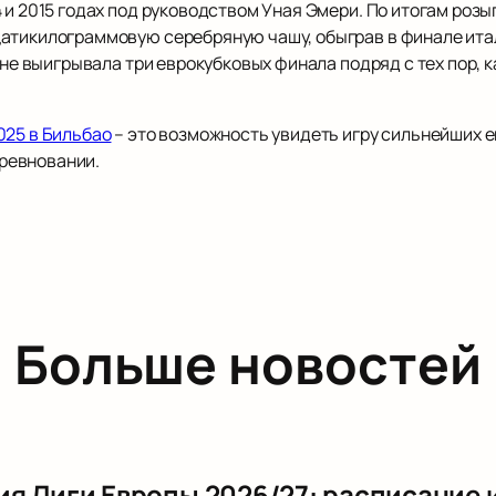
4 и 2015 годах под руководством Уная Эмери. По итогам ро
атикилограммовую серебряную чашу, обыграв в финале ита
 не выигрывала три еврокубковых финала подряд с тех пор, к
025 в Бильбао
– это возможность увидеть игру сильнейших е
ревновании.
Больше новостей
я Лиги Европы 2026/27: расписание 