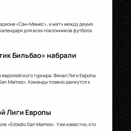
стадионе «Сан-Мамес», и матч между двумя
алендаря для всех поклонников футбола.
етик Бильбао» набрали
 европейского турнира. Финал Лиги Европы
o San Mames». Команды плавно движутся к
й Лиги Европы
ле «Estadio San Mames». Уже известно, кто