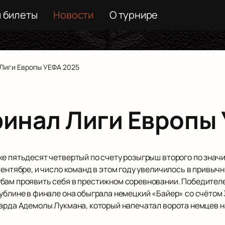
и билеты
Новости
О турнире
 Лиги Европы УЕФА 2025
финал Лиги Европы
же пятьдесят четвертый по счету розыгрыш второго по знач
сентябре, и число команд в этом году увеличилось в привыч
бам проявить себя в престижном соревновании. Победителе
ублине в финале она обыграла немецкий «Байер» со счётом 3
арда Адемолы Лукмана, который напечатал ворота немцев на 