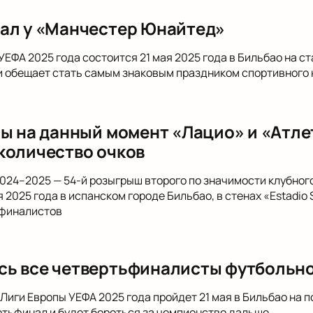
ал у «Манчестер Юнайтед»
УЕФА 2025 года состоится 21 мая 2025 года в Бильбао на 
обещает стать самым знаковым праздником спортивного к
пы на данный момент «Лацио» и «Атл
количество очков
024–2025 — 54-й розыгрыш второго по значимости клубного
я 2025 года в испанском городе Бильбао, в стенах «Estadi
финалистов
ь все четвертьфиналисты футбольно
Лиги Европы УЕФА 2025 года пройдет 21 мая в Бильбао на по
ртьфинал и будет бороться за чемпионство дальше.