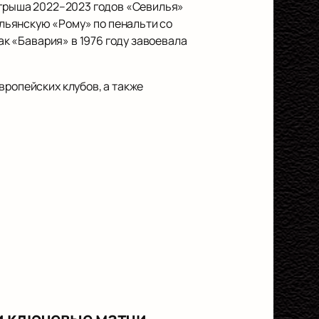
зыгрыша 2022–2023 годов «Севилья»
льянскую «Рому» по пенальти со
ак «Бавария» в 1976 году завоевала
вропейских клубов, а также
и ключевые матчи