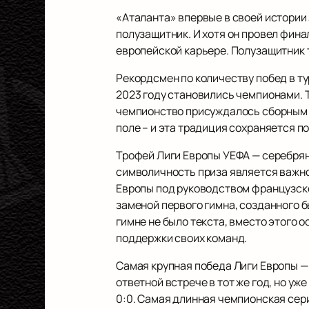
«Аталанта» впервые в своей истории 
полузащитник. И хотя он провел фина
европейской карьере. Полузащитник 
Рекордсмен по количеству побед в тур
2023 году становились чемпионами. 
чемпионство присуждалось сборным п
поле – и эта традиция сохраняется по
Трофей Лиги Европы УЕФА — серебрян
символичность приза является важно
Европы под руководством французског
заменой первого гимна, созданного 
гимне не было текста, вместо этого
поддержки своих команд.
Самая крупная победа Лиги Европы — 
ответной встрече в тот же год, но у
0:0. Самая длинная чемпионская сер