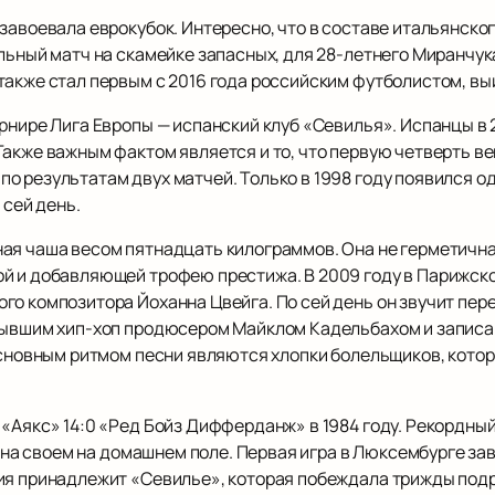
завоевала еврокубок. Интересно, что в составе итальянског
льный матч на скамейке запасных, для 28-летнего Миранчук
также стал первым с 2016 года российским футболистом, в
нире Лига Европы — испанский клуб «Севилья». Испанцы в 200
Также важным фактом является и то, что первую четверть в
о результатам двух матчей. Только в 1998 году появился 
 сей день.
ая чаша весом пятнадцать килограммов. Она не герметична,
й и добавляющей трофею престижа. В 2009 году в Парижско
о композитора Йоханна Цвейга. По сей день он звучит пере
бывшим хип-хоп продюсером Майклом Кадельбахом и записан
 основным ритмом песни являются хлопки болельщиков, кото
«Аякс» 14:0 «Ред Бойз Дифферданж» в 1984 году. Рекордный
же на своем на домашнем поле. Первая игра в Люксембурге з
ия принадлежит «Севилье», которая побеждала трижды подря