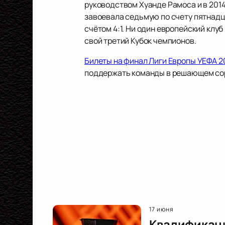
руководством Хуанде Рамоса и в 201
завоевала седьмую по счету пятнадц
счётом 4:1. Ни один европейский клуб
свой третий Кубок чемпионов.
Билеты на финал Лиги Европы УЕФА 2
поддержать команды в решающем со
17 июня
Квалификаци