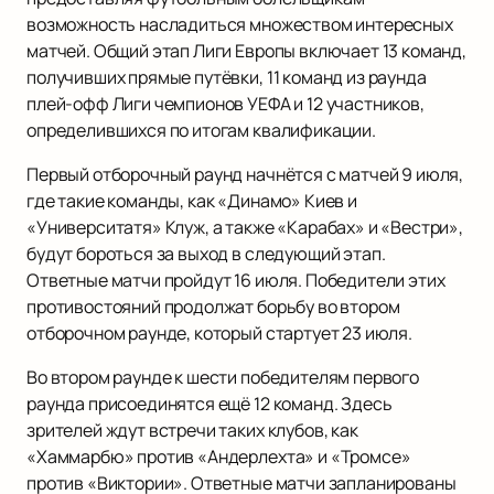
возможность насладиться множеством интересных
матчей. Общий этап Лиги Европы включает 13 команд,
получивших прямые путёвки, 11 команд из раунда
плей-офф Лиги чемпионов УЕФА и 12 участников,
определившихся по итогам квалификации.
Первый отборочный раунд начнётся с матчей 9 июля,
где такие команды, как «Динамо» Киев и
«Университатя» Клуж, а также «Карабах» и «Вестри»,
будут бороться за выход в следующий этап.
Ответные матчи пройдут 16 июля. Победители этих
противостояний продолжат борьбу во втором
отборочном раунде, который стартует 23 июля.
Во втором раунде к шести победителям первого
раунда присоединятся ещё 12 команд. Здесь
зрителей ждут встречи таких клубов, как
«Хаммарбю» против «Андерлехта» и «Тромсе»
против «Виктории». Ответные матчи запланированы